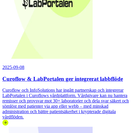
2025-09-08
Curoflow & LabPortalen ger integrerat labbflöde
Curoflow och InfoSolutions har ingått partnerskap och integrerar
LabPortalen i Curoflows vårdplattform. Vårdgivare kan nu hantera
remisser och provsvar mot 30+ laboratorier och dela svar säkert och
sömlöst med patienter via app eller webb – med minskad
administration och bättre patientsäkerhet i krypterade digitala
vårdflöden.