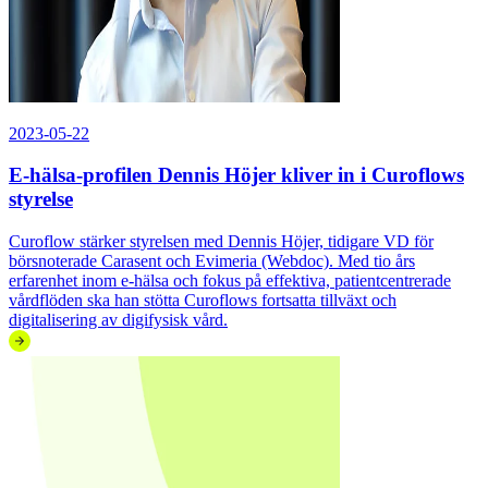
2023-05-22
E-hälsa-profilen Dennis Höjer kliver in i Curoflows
styrelse
Curoflow stärker styrelsen med Dennis Höjer, tidigare VD för
börsnoterade Carasent och Evimeria (Webdoc). Med tio års
erfarenhet inom e-hälsa och fokus på effektiva, patientcentrerade
vårdflöden ska han stötta Curoflows fortsatta tillväxt och
digitalisering av digifysisk vård.