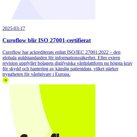
2025-03-17
Curoflow blir ISO 27001-certifierat
Curoflow har ackrediterats enligt ISO/IEC 27001:2022 – den
globala guldstandarden för informationssäkerhet. Efter extern
revision uppfyller bolagets digifysiska vårdplattform nu högsta krav
för skydd och hantering av känslig patientdata, vilket stärker
tryggheten för vårdgivare i Europa.