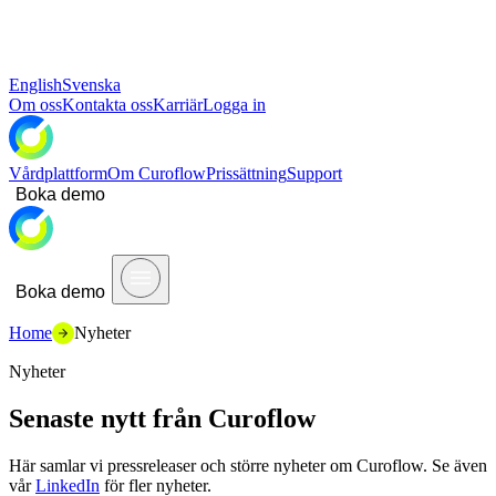
English
Svenska
Om oss
Kontakta oss
Karriär
Logga in
Vårdplattform
Om Curoflow
Prissättning
Support
Boka demo
Boka demo
Home
Nyheter
Nyheter
Senaste nytt från Curoflow
Här samlar vi pressreleaser och större nyheter om Curoflow. Se även
vår
LinkedIn
för fler nyheter.