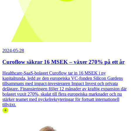
2024-05-28
Curoflow säkrar 16 MSEK – växer 270% på ett år
Healthcare-SaaS-bolaget Curoflow tar in 16 MSEK i ny
kapitalrunda, ledd av den europeiska VC-fonden Silicon Gardens
tillsammans med impact-investeraren Impact Invest och privata
delägare. Finansieringen följer 12 månader av kraftig expansion där
bolaget vuxit 270%, skalat till flera europeiska marknader och nu
stärker teamet med nyckelrekryteringar för fortsatt internationell
tillväxt.