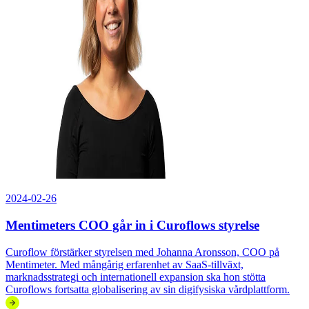
2024-02-26
Mentimeters COO går in i Curoflows styrelse
Curoflow förstärker styrelsen med Johanna Aronsson, COO på
Mentimeter. Med mångårig erfarenhet av SaaS-tillväxt,
marknadsstrategi och internationell expansion ska hon stötta
Curoflows fortsatta globalisering av sin digifysiska vårdplattform.