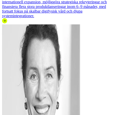
internationell expansion, möjliggöra strategiska rekryteringar och
finansiera flera stora produktlanseringar inom 6–9 månader, med
fortsatt fokus på skalbar digifysisk vård och djupa
systemintegrationer.