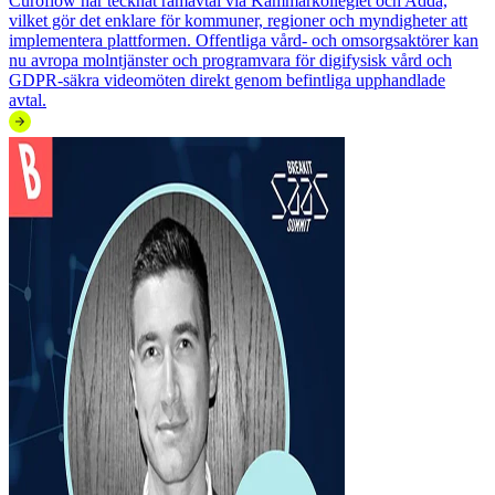
Curoflow har tecknat ramavtal via Kammarkollegiet och Adda,
vilket gör det enklare för kommuner, regioner och myndigheter att
implementera plattformen. Offentliga vård- och omsorgsaktörer kan
nu avropa molntjänster och programvara för digifysisk vård och
GDPR-säkra videomöten direkt genom befintliga upphandlade
avtal.