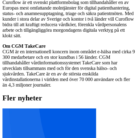
Curoflow är ett svenskt plattformsbolag som tillhandahåller en av
Europas mest omfattande molntjänster för digital patienthantering,
status- och anamnesupptagning, triage och säkra patientmöten. Med
kunder i stora delar av Sverige och kontor i två länder vill Curoflow
bidra till att kraftigt reducera vårdköer, förenkla vårdpersonalens
arbete och tillgängliggöra morgondagens digitala verktyg på ett
klokt sätt.
Om CGM TakeCare
CGM är en internationell koncern inom området e-hälsa med cirka 9
300 medarbetare och en stor kundbas i 56 länder. CGM
tillhandahåller vårdinformationssystemet TakeCare som har
utvecklats tillsammans med och för den svenska hälso- och
sjukvården. TakeCare är en av de största enskilda
vårdinstallationerna i världen med över 70 000 användare och fler
än 4,3 miljoner journaler.
Fler nyheter