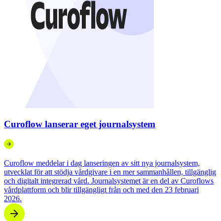
Curoflow lanserar eget journalsystem
Curoflow meddelar i dag lanseringen av sitt nya journalsystem,
utvecklat för att stödja vårdgivare i en mer sammanhållen, tillgänglig
och digitalt integrerad vård. Journalsystemet är en del av Curoflows
vårdplattform och blir tillgängligt från och med den 23 februari
2026.