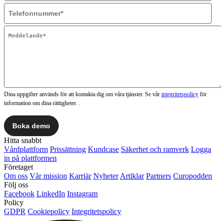
Dina uppgifter används för att kontakta dig om våra tjänster. Se vår
integritetspolicy
för
information om dina rättigheter. .
Hitta snabbt
Vårdplattform
Prissättning
Kundcase
Säkerhet och ramverk
Logga
in på plattformen
Företaget
Om oss
Vår mission
Karriär
Nyheter
Artiklar
Partners
Curopodden
Följ oss
Facebook
LinkedIn
Instagram
Policy
GDPR
Cookiepolicy
Integritetspolicy