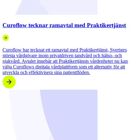
Curoflow tecknar ramavtal med Praktikertjänst
Curoflow har tecknat ett ramavtal med Praktikertjänst, Sveriges
största vårdgivare inom privatdriven tandvård och hälso- och
sjukvård. Avtalet innebär att Praktikertjänsts vårdenheter nu kan
välja Curoflows digitala vårdplattform som ett alternativ för att
utveckla och effektivisera sina patientflöden.