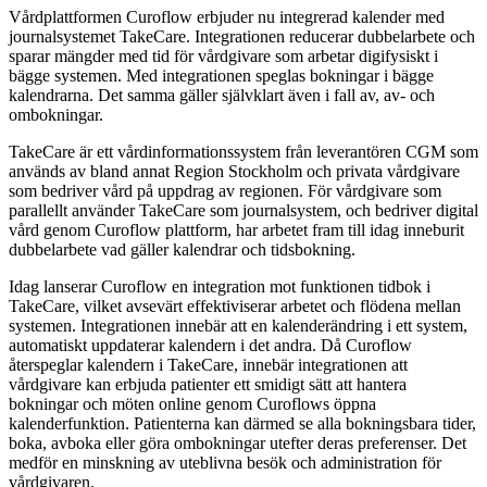
Vårdplattformen Curoflow erbjuder nu integrerad kalender med
journalsystemet TakeCare. Integrationen reducerar dubbelarbete och
sparar mängder med tid för vårdgivare som arbetar digifysiskt i
bägge systemen. Med integrationen speglas bokningar i bägge
kalendrarna. Det samma gäller självklart även i fall av, av- och
ombokningar.
TakeCare är ett vårdinformationssystem från leverantören CGM som
används av bland annat Region Stockholm och privata vårdgivare
som bedriver vård på uppdrag av regionen. För vårdgivare som
parallellt använder TakeCare som journalsystem, och bedriver digital
vård genom Curoflow plattform, har arbetet fram till idag inneburit
dubbelarbete vad gäller kalendrar och tidsbokning.
Idag lanserar Curoflow en integration mot funktionen tidbok i
TakeCare, vilket avsevärt effektiviserar arbetet och flödena mellan
systemen. Integrationen innebär att en kalenderändring i ett system,
automatiskt uppdaterar kalendern i det andra. Då Curoflow
återspeglar kalendern i TakeCare, innebär integrationen att
vårdgivare kan erbjuda patienter ett smidigt sätt att hantera
bokningar och möten online genom Curoflows öppna
kalenderfunktion. Patienterna kan därmed se alla bokningsbara tider,
boka, avboka eller göra ombokningar utefter deras preferenser. Det
medför en minskning av uteblivna besök och administration för
vårdgivaren.