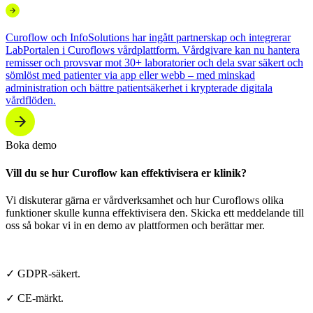
Curoflow och InfoSolutions har ingått partnerskap och integrerar
LabPortalen i Curoflows vårdplattform. Vårdgivare kan nu hantera
remisser och provsvar mot 30+ laboratorier och dela svar säkert och
sömlöst med patienter via app eller webb – med minskad
administration och bättre patientsäkerhet i krypterade digitala
vårdflöden.
Boka demo
Vill du se hur Curoflow kan effektivisera er klinik?
Vi diskuterar gärna er vårdverksamhet och hur Curoflows olika
funktioner skulle kunna effektivisera den. Skicka ett meddelande till
oss så bokar vi in en demo av plattformen och berättar mer.
✓ GDPR-säkert.
✓ CE-märkt.