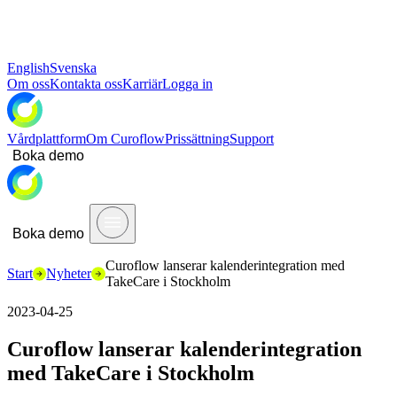
English
Svenska
Om oss
Kontakta oss
Karriär
Logga in
Vårdplattform
Om Curoflow
Prissättning
Support
Boka demo
Boka demo
Curoflow lanserar kalenderintegration med
Start
Nyheter
TakeCare i Stockholm
2023-04-25
Curoflow lanserar kalenderintegration
med TakeCare i Stockholm