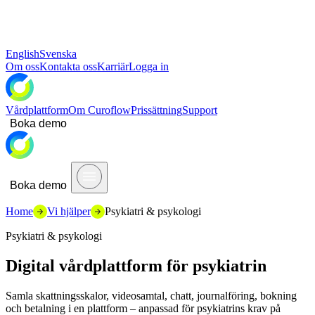
English
Svenska
Om oss
Kontakta oss
Karriär
Logga in
Vårdplattform
Om Curoflow
Prissättning
Support
Boka demo
Boka demo
Home
Vi hjälper
Psykiatri & psykologi
Psykiatri & psykologi
Digital vårdplattform för psykiatrin
Samla skattningsskalor, videosamtal, chatt, journalföring, bokning
och betalning i en plattform – anpassad för psykiatrins krav på