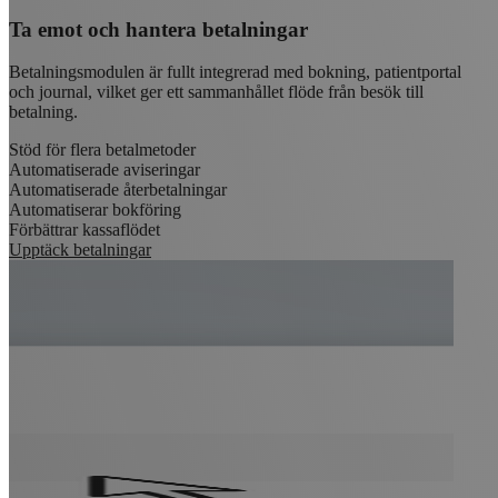
Ta emot och hantera betalningar
Betalningsmodulen är fullt integrerad med bokning, patientportal
och journal, vilket ger ett sammanhållet flöde från besök till
betalning.
Stöd för flera betalmetoder
Automatiserade aviseringar
Automatiserade återbetalningar
Automatiserar bokföring
Förbättrar kassaflödet
Upptäck betalningar