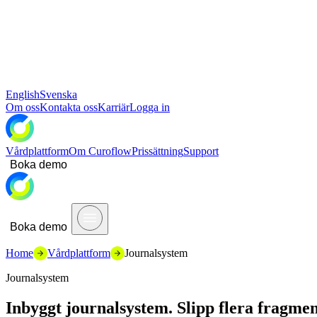
English
Svenska
Om oss
Kontakta oss
Karriär
Logga in
Vårdplattform
Om Curoflow
Prissättning
Support
Boka demo
Boka demo
Home
Vårdplattform
Journalsystem
Journalsystem
Inbyggt journalsystem. Slipp flera fragme