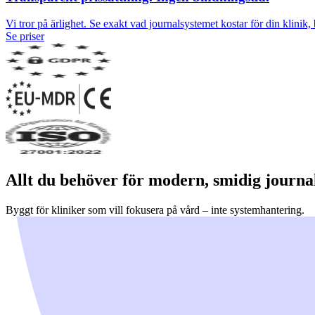
Vi tror på ärlighet. Se exakt vad journalsystemet kostar för din klinik
Se priser
Allt du behöver för modern, smidig journa
Byggt för kliniker som vill fokusera på vård – inte systemhantering.