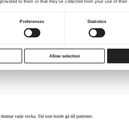
 provided to them or that they’ve collected from your use of their
Preferences
Statistics
ller bort. Anamnes i ett system, journal i ett annat, uppföljning i ett tre
Allow selection
 timmar varje vecka. Tid som borde gå till patienter.