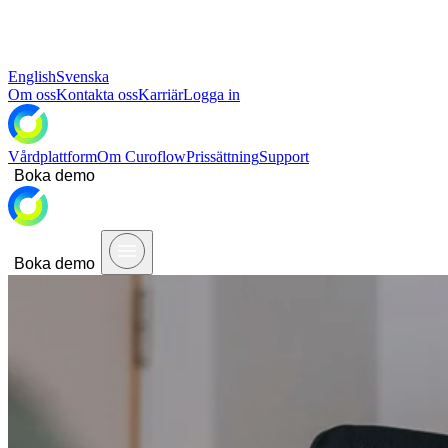
English
Svenska
Om oss
Kontakta oss
Karriär
Logga in
Vårdplattform
Om Curoflow
Prissättning
Support
Boka demo
Boka demo