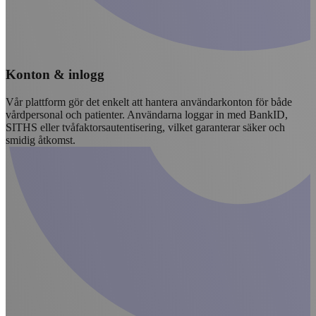
Konton & inlogg
Vår plattform gör det enkelt att hantera användarkonton för både
vårdpersonal och patienter. Användarna loggar in med BankID,
SITHS eller tvåfaktorsautentisering, vilket garanterar säker och
smidig åtkomst.