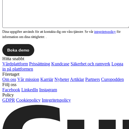
Dina uppgifter används för att kontakta dig om våra tjänster. Se vår
integritetspolicy
för
information om dina rättigheter. .
Hitta snabbt
Vårdplattform
Prissättning
Kundcase
Säkerhet och ramverk
Logga
in på plattformen
Företaget
Om oss
Vår mission
Karriär
Nyheter
Artiklar
Partners
Curopodden
Följ oss
Facebook
LinkedIn
Instagram
Policy
GDPR
Cookiepolicy
Integritetspolicy