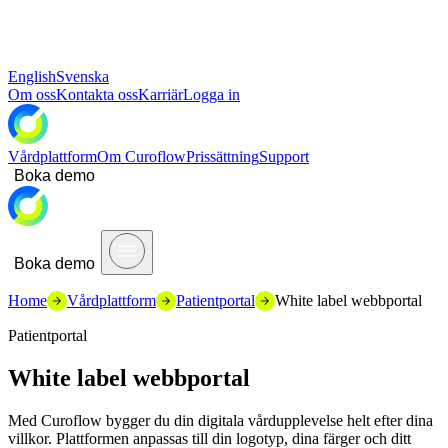
English
Svenska
Om oss
Kontakta oss
Karriär
Logga in
Vårdplattform
Om Curoflow
Prissättning
Support
Boka demo
Boka demo
Home
Vårdplattform
Patientportal
White label webbportal
Patientportal
White label webbportal
Med Curoflow bygger du din digitala vårdupplevelse helt efter dina
villkor. Plattformen anpassas till din logotyp, dina färger och ditt