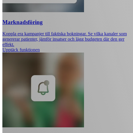
Marknadsföring
Koppla era kampanjer till faktiska bokningar. Se vilka kanaler som
genererar patienter, jämför insatser och lägg budgeten där den ger
effekt.
Upptäck funktionen