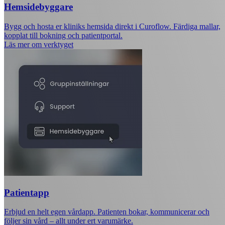
Hemsidebyggare
Bygg och hosta er kliniks hemsida direkt i Curoflow. Färdiga mallar,
kopplat till bokning och patientportal.
Läs mer om verktyget
Patientapp
Erbjud en helt egen vårdapp. Patienten bokar, kommunicerar och
följer sin vård – allt under ert varumärke.