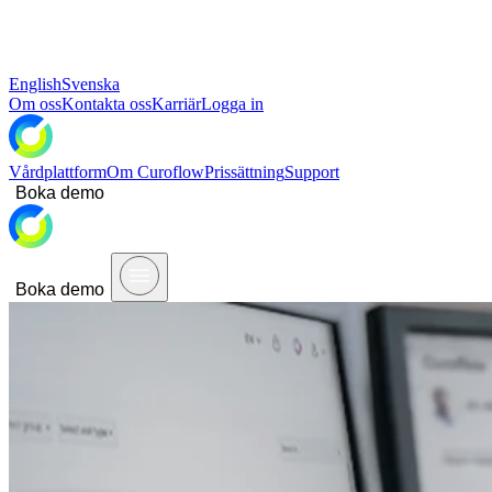
English
Svenska
Om oss
Kontakta oss
Karriär
Logga in
Vårdplattform
Om Curoflow
Prissättning
Support
Boka demo
Boka demo