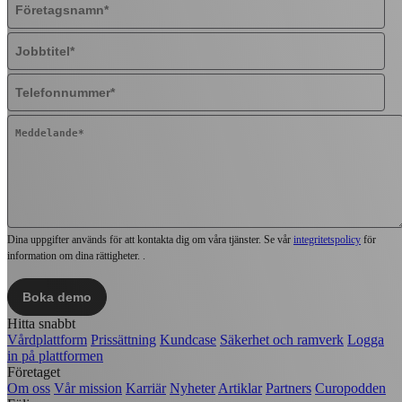
Dina uppgifter används för att kontakta dig om våra tjänster. Se vår
integritetspolicy
för
information om dina rättigheter. .
Hitta snabbt
Vårdplattform
Prissättning
Kundcase
Säkerhet och ramverk
Logga
in på plattformen
Företaget
Om oss
Vår mission
Karriär
Nyheter
Artiklar
Partners
Curopodden