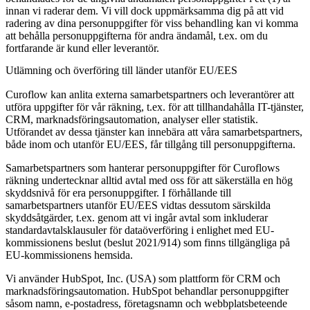
innan vi raderar dem. Vi vill dock uppmärksamma dig på att vid
radering av dina personuppgifter för viss behandling kan vi komma
att behålla personuppgifterna för andra ändamål, t.ex. om du
fortfarande är kund eller leverantör.
Utlämning och överföring till länder utanför EU/EES
Curoflow kan anlita externa samarbetspartners och leverantörer att
utföra uppgifter för vår räkning, t.ex. för att tillhandahålla IT-tjänster,
CRM, marknadsföringsautomation, analyser eller statistik.
Utförandet av dessa tjänster kan innebära att våra samarbetspartners,
både inom och utanför EU/EES, får tillgång till personuppgifterna.
Samarbetspartners som hanterar personuppgifter för Curoflows
räkning undertecknar alltid avtal med oss för att säkerställa en hög
skyddsnivå för era personuppgifter. I förhållande till
samarbetspartners utanför EU/EES vidtas dessutom särskilda
skyddsåtgärder, t.ex. genom att vi ingår avtal som inkluderar
standardavtalsklausuler för dataöverföring i enlighet med EU-
kommissionens beslut (beslut 2021/914) som finns tillgängliga på
EU-kommissionens hemsida.
Vi använder HubSpot, Inc. (USA) som plattform för CRM och
marknadsföringsautomation. HubSpot behandlar personuppgifter
såsom namn, e-postadress, företagsnamn och webbplatsbeteende