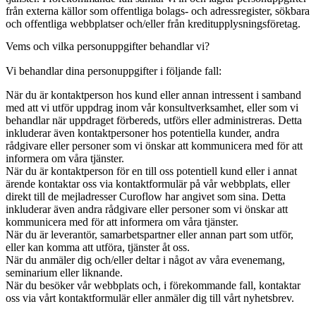
från externa källor som offentliga bolags- och adressregister, sökbara
och offentliga webbplatser och/eller från kreditupplysningsföretag.
Vems och vilka personuppgifter behandlar vi?
Vi behandlar dina personuppgifter i följande fall:
När du är kontaktperson hos kund eller annan intressent i samband
med att vi utför uppdrag inom vår konsultverksamhet, eller som vi
behandlar när uppdraget förbereds, utförs eller administreras. Detta
inkluderar även kontaktpersoner hos potentiella kunder, andra
rådgivare eller personer som vi önskar att kommunicera med för att
informera om våra tjänster.
När du är kontaktperson för en till oss potentiell kund eller i annat
ärende kontaktar oss via kontaktformulär på vår webbplats, eller
direkt till de mejladresser Curoflow har angivet som sina. Detta
inkluderar även andra rådgivare eller personer som vi önskar att
kommunicera med för att informera om våra tjänster.
När du är leverantör, samarbetspartner eller annan part som utför,
eller kan komma att utföra, tjänster åt oss.
När du anmäler dig och/eller deltar i något av våra evenemang,
seminarium eller liknande.
När du besöker vår webbplats och, i förekommande fall, kontaktar
oss via vårt kontaktformulär eller anmäler dig till vårt nyhetsbrev.