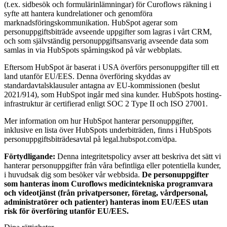
(t.ex. sidbesök och formulärinlämningar) för Curoflows räkning i
syfte att hantera kundrelationer och genomföra
marknadsföringskommunikation. HubSpot agerar som
personuppgiftsbiträde avseende uppgifter som lagras i vårt CRM,
och som självständig personuppgiftsansvarig avseende data som
samlas in via HubSpots spårningskod på vår webbplats.
Eftersom HubSpot är baserat i USA överförs personuppgifter till ett
land utanför EU/EES. Denna överföring skyddas av
standardavtalsklausuler antagna av EU-kommissionen (beslut
2021/914), som HubSpot ingår med sina kunder. HubSpots hosting-
infrastruktur är certifierad enligt SOC 2 Type II och ISO 27001.
Mer information om hur HubSpot hanterar personuppgifter,
inklusive en lista över HubSpots underbiträden, finns i HubSpots
personuppgiftsbiträdesavtal på legal.hubspot.com/dpa.
Förtydligande:
Denna integritetspolicy avser att beskriva det sätt vi
hanterar personuppgifter från våra befintliga eller potentiella kunder,
i huvudsak dig som besöker vår webbsida.
De personuppgifter
som hanteras inom Curoflows medicintekniska programvara
och videotjänst (från privatpersoner, företag, vårdpersonal,
administratörer och patienter) hanteras inom EU/EES utan
risk för överföring utanför EU/EES.