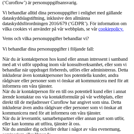
(‘Curoflow’) är personuppgiftsansvarig.
Vi behandlar alltid dina personuppgifter i enlighet med gällande
dataskyddslagstiftning, inklusive den allmänna
dataskyddsförordningen 2016/679 (‘GDPR’). För information om
vilka cookies vi använder på vår webbplats, se vår
cookiepolicy.
Vems och vilka personuppgifter behandlar vi?
Vi behandlar dina personuppgifter i följande fall:
När du är kontaktperson hos kund eller annan intressent i samband
med att vi utför uppdrag inom vår konsultverksamhet, eller som vi
behandlar när uppdraget förbereds, utförs eller administreras. Detta
inkluderar även kontaktpersoner hos potentiella kunder, andra
rådgivare eller personer som vi önskar att kommunicera med för att
informera om våra tjänster.
När du är kontaktperson för en till oss potentiell kund eller i annat
ärende kontaktar oss via kontaktformulär på vår webbplats, eller
direkt till de mejladresser Curoflow har angivet som sina. Detta
inkluderar även andra rådgivare eller personer som vi önskar att
kommunicera med för att informera om våra tjänster.
När du är leverantör, samarbetspartner eller annan part som utför,
eller kan komma att utföra, tjänster åt oss.
När du anmäler dig och/eller deltar i något av våra evenemang,