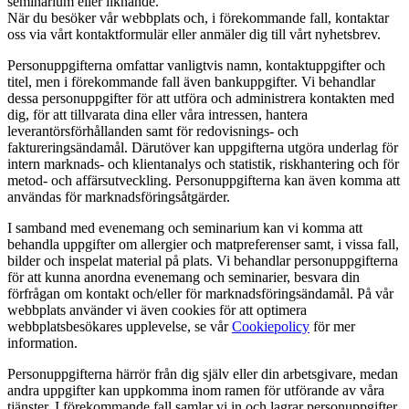
seminarium eller liknande.
När du besöker vår webbplats och, i förekommande fall, kontaktar
oss via vårt kontaktformulär eller anmäler dig till vårt nyhetsbrev.
Personuppgifterna omfattar vanligtvis namn, kontaktuppgifter och
titel, men i förekommande fall även bankuppgifter. Vi behandlar
dessa personuppgifter för att utföra och administrera kontakten med
dig, för att tillvarata dina eller våra intressen, hantera
leverantörsförhållanden samt för redovisnings- och
faktureringsändamål. Därutöver kan uppgifterna utgöra underlag för
intern marknads- och klientanalys och statistik, riskhantering och för
metod- och affärsutveckling. Personuppgifterna kan även komma att
användas för marknadsföringsåtgärder.
I samband med evenemang och seminarium kan vi komma att
behandla uppgifter om allergier och matpreferenser samt, i vissa fall,
bilder och inspelat material på plats. Vi behandlar personuppgifterna
för att kunna anordna evenemang och seminarier, besvara din
förfrågan om kontakt och/eller för marknadsföringsändamål. På vår
webbplats använder vi även cookies för att optimera
webbplatsbesökares upplevelse, se vår
Cookiepolicy
för mer
information.
Personuppgifterna härrör från dig själv eller din arbetsgivare, medan
andra uppgifter kan uppkomma inom ramen för utförande av våra
tjänster. I förekommande fall samlar vi in och lagrar personuppgifter