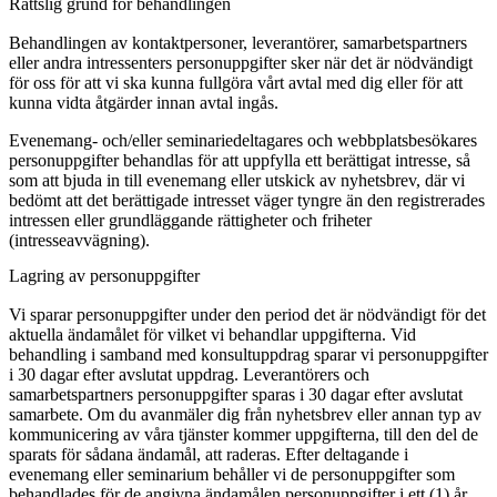
Rättslig grund för behandlingen
Behandlingen av kontaktpersoner, leverantörer, samarbetspartners
eller andra intressenters personuppgifter sker när det är nödvändigt
för oss för att vi ska kunna fullgöra vårt avtal med dig eller för att
kunna vidta åtgärder innan avtal ingås.
Evenemang- och/eller seminariedeltagares och webbplatsbesökares
personuppgifter behandlas för att uppfylla ett berättigat intresse, så
som att bjuda in till evenemang eller utskick av nyhetsbrev, där vi
bedömt att det berättigade intresset väger tyngre än den registrerades
intressen eller grundläggande rättigheter och friheter
(intresseavvägning).
Lagring av personuppgifter
Vi sparar personuppgifter under den period det är nödvändigt för det
aktuella ändamålet för vilket vi behandlar uppgifterna. Vid
behandling i samband med konsultuppdrag sparar vi personuppgifter
i 30 dagar efter avslutat uppdrag. Leverantörers och
samarbetspartners personuppgifter sparas i 30 dagar efter avslutat
samarbete. Om du avanmäler dig från nyhetsbrev eller annan typ av
kommunicering av våra tjänster kommer uppgifterna, till den del de
sparats för sådana ändamål, att raderas. Efter deltagande i
evenemang eller seminarium behåller vi de personuppgifter som
behandlades för de angivna ändamålen personuppgifter i ett (1) år