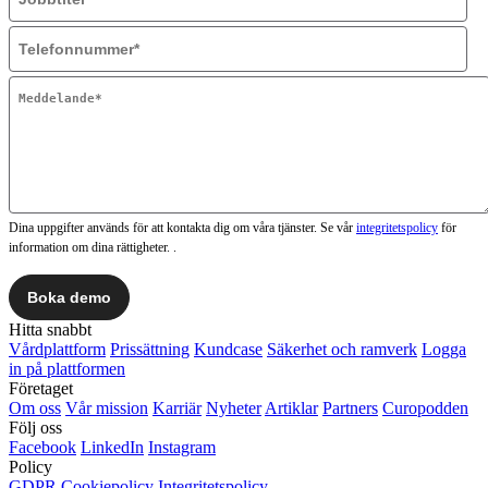
Dina uppgifter används för att kontakta dig om våra tjänster. Se vår
integritetspolicy
för
information om dina rättigheter. .
Hitta snabbt
Vårdplattform
Prissättning
Kundcase
Säkerhet och ramverk
Logga
in på plattformen
Företaget
Om oss
Vår mission
Karriär
Nyheter
Artiklar
Partners
Curopodden
Följ oss
Facebook
LinkedIn
Instagram
Policy
GDPR
Cookiepolicy
Integritetspolicy