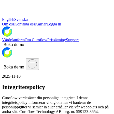
English
Svenska
Om oss
Kontakta oss
Karriär
Logga in
Vårdplattform
Om Curoflow
Prissättning
Support
Boka demo
Boka demo
2025-11-10
Integritetspolicy
Curoflow värdesätter din personliga integritet. I denna
integritetspolicy informerar vi dig om hur vi hanterar de
personuppgifter vi samlar in eller erhåller via vår webbplats och på
andra sätt. Curoflow Technology AB, org. nr. 559123-3654,