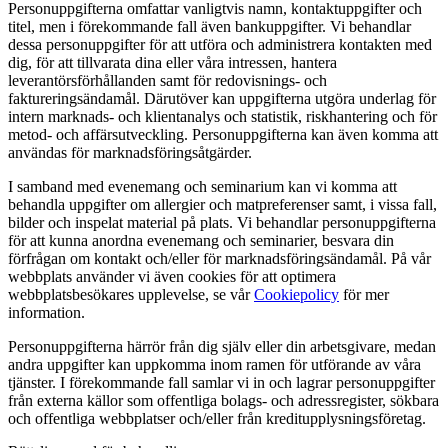
Personuppgifterna omfattar vanligtvis namn, kontaktuppgifter och
titel, men i förekommande fall även bankuppgifter. Vi behandlar
dessa personuppgifter för att utföra och administrera kontakten med
dig, för att tillvarata dina eller våra intressen, hantera
leverantörsförhållanden samt för redovisnings- och
faktureringsändamål. Därutöver kan uppgifterna utgöra underlag för
intern marknads- och klientanalys och statistik, riskhantering och för
metod- och affärsutveckling. Personuppgifterna kan även komma att
användas för marknadsföringsåtgärder.
I samband med evenemang och seminarium kan vi komma att
behandla uppgifter om allergier och matpreferenser samt, i vissa fall,
bilder och inspelat material på plats. Vi behandlar personuppgifterna
för att kunna anordna evenemang och seminarier, besvara din
förfrågan om kontakt och/eller för marknadsföringsändamål. På vår
webbplats använder vi även cookies för att optimera
webbplatsbesökares upplevelse, se vår
Cookiepolicy
för mer
information.
Personuppgifterna härrör från dig själv eller din arbetsgivare, medan
andra uppgifter kan uppkomma inom ramen för utförande av våra
tjänster. I förekommande fall samlar vi in och lagrar personuppgifter
från externa källor som offentliga bolags- och adressregister, sökbara
och offentliga webbplatser och/eller från kreditupplysningsföretag.