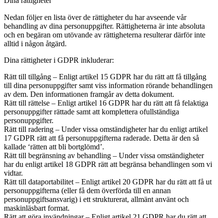
Dina rättigheter
Nedan följer en lista över de rättigheter du har avseende vår
behandling av dina personuppgifter. Rättigheterna är inte absoluta
och en begäran om utövande av rättigheterna resulterar därför inte
alltid i någon åtgärd.
Dina rättigheter i GDPR inkluderar:
Rätt till tillgång – Enligt artikel 15 GDPR har du rätt att få tillgång
till dina personuppgifter samt viss information rörande behandlingen
av dem. Den informationen framgår av detta dokument.
Rätt till rättelse – Enligt artikel 16 GDPR har du rätt att få felaktiga
personuppgifter rättade samt att komplettera ofullständiga
personuppgifter.
Rätt till radering – Under vissa omständigheter har du enligt artikel
17 GDPR rätt att få personuppgifterna raderade. Detta är den så
kallade ‘rätten att bli bortglömd’.
Rätt till begränsning av behandling – Under vissa omständigheter
har du enligt artikel 18 GDPR rätt att begränsa behandlingen som vi
vidtar.
Rätt till dataportabilitet – Enligt artikel 20 GDPR har du rätt att få ut
personuppgifterna (eller få dem överförda till en annan
personuppgiftsansvarig) i ett strukturerat, allmänt använt och
maskinläsbart format.
Rätt att göra invändningar – Enligt artikel 21 GDPR har du rätt att