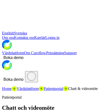
English
Svenska
Om oss
Kontakta oss
Karriär
Logga in
Vårdplattform
Om Curoflow
Prissättning
Support
Boka demo
Boka demo
Home
Vårdplattform
Patientportal
Chatt & videomöte
Patientportal
Chatt och videomöte