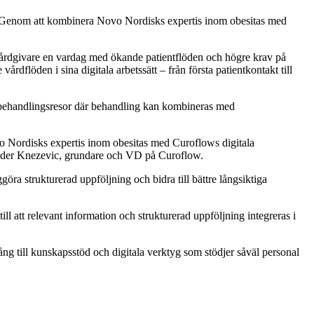
ng. Genom att kombinera Novo Nordisks expertis inom obesitas med
vårdgivare en vardag med ökande patientflöden och högre krav på
vårdflöden i sina digitala arbetssätt – från första patientkontakt till
e behandlingsresor där behandling kan kombineras med
vo Nordisks expertis inom obesitas med Curoflows digitala
exander Knezevic, grundare och VD på Curoflow.
öra strukturerad uppföljning och bidra till bättre långsiktiga
 att relevant information och strukturerad uppföljning integreras i
 till kunskapsstöd och digitala verktyg som stödjer såväl personal