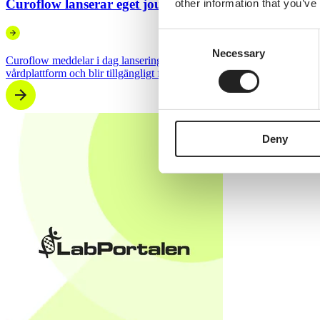
Curoflow lanserar eget journalsystem
other information that you’ve
Consent
Necessary
Selection
Curoflow meddelar i dag lanseringen av sitt nya journalsystem, utveckl
vårdplattform och blir tillgängligt från och med den 23 februari 2026.
Deny