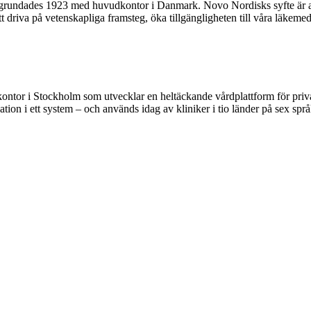
 grundades 1923 med huvudkontor i Danmark. Novo Nordisks syfte är att 
t driva på vetenskapliga framsteg, öka tillgängligheten till våra läkeme
or i Stockholm som utvecklar en heltäckande vårdplattform för privata
ikation i ett system – och används idag av kliniker i tio länder på se