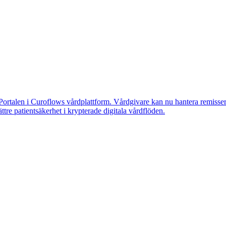
Portalen i Curoflows vårdplattform. Vårdgivare kan nu hantera remisser
tre patientsäkerhet i krypterade digitala vårdflöden.