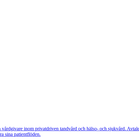
a vårdgivare inom privatdriven tandvård och hälso- och sjukvård. Avtale
era sina patientflöden.