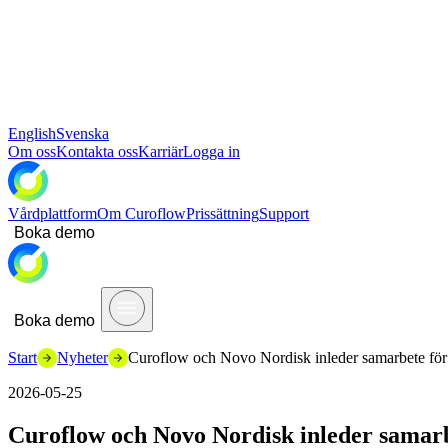
English
Svenska
Om oss
Kontakta oss
Karriär
Logga in
Vårdplattform
Om Curoflow
Prissättning
Support
Boka demo
Boka demo
Start
Nyheter
Curoflow och Novo Nordisk inleder samarbete för at
2026-05-25
Curoflow och Novo Nordisk inleder samarbet