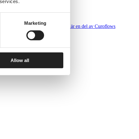
 services.
Marketing
talt integrerad vård. Journalsystemet är en del av Curoflows
Allow all