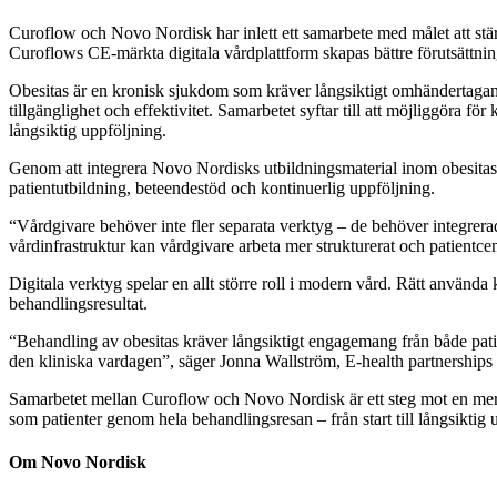
Curoflow och Novo Nordisk har inlett ett samarbete med målet att stä
Curoflows CE‑märkta digitala vårdplattform skapas bättre förutsättnin
Obesitas är en kronisk sjukdom som kräver långsiktigt omhändertagan
tillgänglighet och effektivitet. Samarbetet syftar till att möjliggöra för
långsiktig uppföljning.
Genom att integrera Novo Nordisks utbildningsmaterial inom obesitas
patientutbildning, beteendestöd och kontinuerlig uppföljning.
“Vårdgivare behöver inte fler separata verktyg – de behöver integre
vårdinfrastruktur kan vårdgivare arbeta mer strukturerat och patient
Digitala verktyg spelar en allt större roll i modern vård. Rätt använda
behandlingsresultat.
“Behandling av obesitas kräver långsiktigt engagemang från både patie
den kliniska vardagen”, säger Jonna Wallström, E-health partnershi
Samarbetet mellan Curoflow och Novo Nordisk är ett steg mot en mer 
som patienter genom hela behandlingsresan – från start till långsiktig 
Om Novo Nordisk