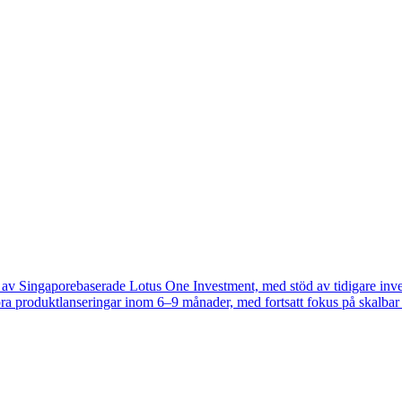
 Singaporebaserade Lotus One Investment, med stöd av tidigare invester
tora produktlanseringar inom 6–9 månader, med fortsatt fokus på skalbar