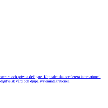
are och privata delägare. Kapitalet ska accelerera internationell
 digifysisk vård och djupa systemintegrationer.