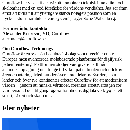
Curoflow har visat att det går att kombinera teknisk innovation och
skalbarhet med en god förståelse för vårdens verklighet. Jag ser fram
emot att bidra till att ytterligare stärka bolagets position som en
nyckelaktör i framtidens vårdsystem”, säger Sofie Wallenberg.
För mer info, kontakta:
Alexander Knezevic, VD, Curoflow
alexander@curoflow.se
Om Curoflow Technology
Curoflow är ett svenskt healthtech-bolag som utvecklar en av
Europas mest avancerade molnbaserade plattformar för digifysisk
patienthantering. Plattformen stödjer vårdgivare i allt från
anamnesupptagning och triage till säkra patientmöten och effektiv
ärendehantering. Med kunder över stora delar av Sverige, i sju
länder och över två kontinenter arbetar Curoflow för att modernisera
vården – genom att minska vårdköer, förenkla arbetsvardagen för
vårdpersonal och tillgängliggöra framtidens digitala verktyg på ett
smart, säkert och skalbart sätt.
Fler nyheter