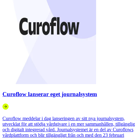
Curoflow lanserar eget journalsystem
Curoflow meddelar i dag lanseringen av sitt nya journalsystem,
utvecklat för att stödja vårdgivare i en mer sammanhållen, tillgänglig
och digitalt integrerad vård. Journalsystemet är en del av Curoflows
vårdplattform och blir tillgängligt från och med den 23 februari