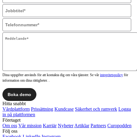
Dina uppgifter används för att kontakta dig om våra tjänster. Se vår
integritetspolicy
för
information om dina rättigheter. .
Hitta snabbt
Vårdplattform
Prissättning
Kundcase
Säkerhet och ramverk
Logga
in på plattformen
Företaget
Om oss
Vår mission
Karriär
Nyheter
Artiklar
Partners
Curopodden
Följ oss
Facebook
LinkedIn
Instagram