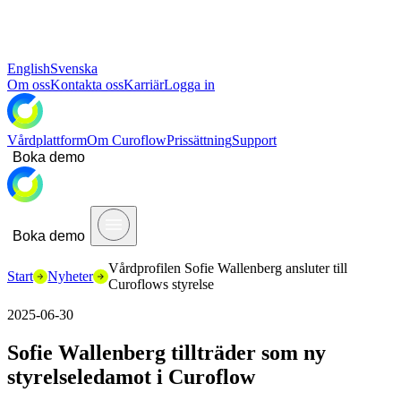
English
Svenska
Om oss
Kontakta oss
Karriär
Logga in
Vårdplattform
Om Curoflow
Prissättning
Support
Boka demo
Boka demo
Vårdprofilen Sofie Wallenberg ansluter till
Start
Nyheter
Curoflows styrelse
2025-06-30
Sofie Wallenberg tillträder som ny
styrelseledamot i Curoflow