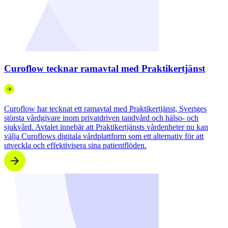
Curoflow tecknar ramavtal med Praktikertjänst
Curoflow har tecknat ett ramavtal med Praktikertjänst, Sveriges
största vårdgivare inom privatdriven tandvård och hälso- och
sjukvård. Avtalet innebär att Praktikertjänsts vårdenheter nu kan
välja Curoflows digitala vårdplattform som ett alternativ för att
utveckla och effektivisera sina patientflöden.