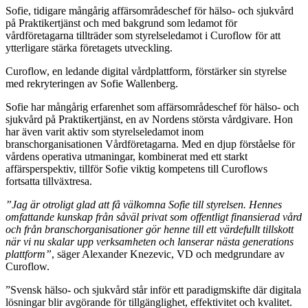
Sofie, tidigare mångårig affärsområdeschef för hälso- och sjukvård
på Praktikertjänst och med bakgrund som ledamot för
vårdföretagarna tillträder som styrelseledamot i Curoflow för att
ytterligare stärka företagets utveckling.
Curoflow, en ledande digital vårdplattform, förstärker sin styrelse
med rekryteringen av Sofie Wallenberg.
Sofie har mångårig erfarenhet som affärsområdeschef för hälso- och
sjukvård på Praktikertjänst, en av Nordens största vårdgivare. Hon
har även varit aktiv som styrelseledamot inom
branschorganisationen Vårdföretagarna. Med en djup förståelse för
vårdens operativa utmaningar, kombinerat med ett starkt
affärsperspektiv, tillför Sofie viktig kompetens till Curoflows
fortsatta tillväxtresa.
”Jag är otroligt glad att få välkomna Sofie till styrelsen. Hennes
omfattande kunskap från såväl privat som offentligt finansierad vård
och från branschorganisationer gör henne till ett värdefullt tillskott
när vi nu skalar upp verksamheten och lanserar nästa generations
plattform”
, säger Alexander Knezevic, VD och medgrundare av
Curoflow.
”Svensk hälso- och sjukvård står inför ett paradigmskifte där digitala
lösningar blir avgörande för tillgänglighet, effektivitet och kvalitet.