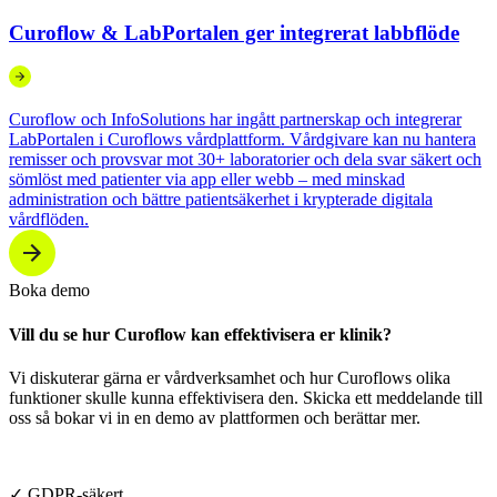
Curoflow & LabPortalen ger integrerat labbflöde
Curoflow och InfoSolutions har ingått partnerskap och integrerar
LabPortalen i Curoflows vårdplattform. Vårdgivare kan nu hantera
remisser och provsvar mot 30+ laboratorier och dela svar säkert och
sömlöst med patienter via app eller webb – med minskad
administration och bättre patientsäkerhet i krypterade digitala
vårdflöden.
Boka demo
Vill du se hur Curoflow kan effektivisera er klinik?
Vi diskuterar gärna er vårdverksamhet och hur Curoflows olika
funktioner skulle kunna effektivisera den. Skicka ett meddelande till
oss så bokar vi in en demo av plattformen och berättar mer.
✓ GDPR-säkert.