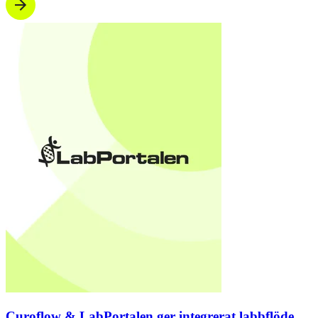
Curoflow & LabPortalen ger integrerat labbflöde