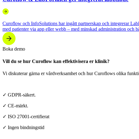
Curoflow och InfoSolutions har ingått partnerskap och integrerar Lab
med patienter via app eller webb – med minskad administration och bät
Boka demo
Vill du se hur Curoflow kan effektivisera er klinik?
Vi diskuterar gärna er vårdverksamhet och hur Curoflows olika funktio
✓ GDPR-säkert.
✓ CE-märkt.
✓ ISO 27001-certifierat
✓ Ingen bindningstid