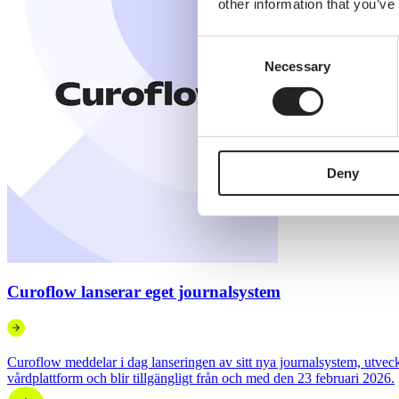
other information that you’ve
Consent
Necessary
Selection
Deny
Curoflow lanserar eget journalsystem
Curoflow meddelar i dag lanseringen av sitt nya journalsystem, utveckl
vårdplattform och blir tillgängligt från och med den 23 februari 2026.