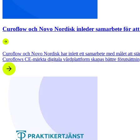
Curoflow och Novo Nordisk inleder samarbete för att 
Curoflow och Novo Nordisk har inlett ett samarbete med målet att stä
Curoflows CE‑märkta digitala vårdplattform skapas bättre förutsättnin