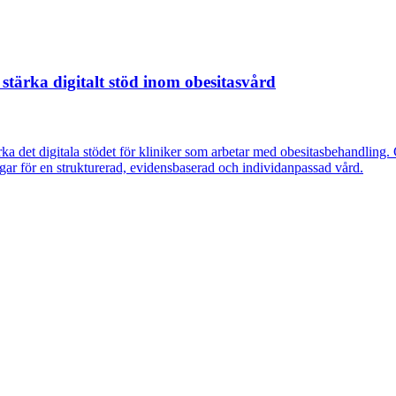
stärka digitalt stöd inom obesitasvård
rka det digitala stödet för kliniker som arbetar med obesitasbehandli
gar för en strukturerad, evidensbaserad och individanpassad vård.