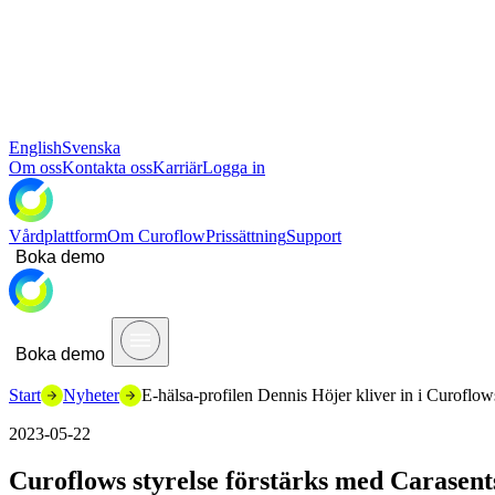
English
Svenska
Om oss
Kontakta oss
Karriär
Logga in
Vårdplattform
Om Curoflow
Prissättning
Support
Boka demo
Boka demo
Start
Nyheter
E-hälsa-profilen Dennis Höjer kliver in i Curoflows
2023-05-22
Curoflows styrelse förstärks med Carasent