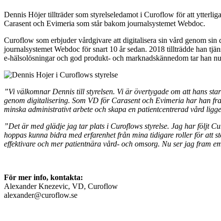
Dennis Höjer tillträder som styrelseledamot i Curoflow för att ytterli
Carasent och Evimeria som står bakom journalsystemet Webdoc.
Curoflow som erbjuder vårdgivare att digitalisera sin vård genom sin 
journalsystemet Webdoc för snart 10 år sedan. 2018 tillträdde han t
e-hälsolösningar och god produkt- och marknadskännedom tar han nu plat
”Vi välkomnar Dennis till styrelsen. Vi är övertygade om att hans sta
genom digitalisering. Som VD för Carasent och Evimeria har han framg
minska administrativt arbete och skapa en patientcentrerad vård ligge
”Det är med glädje jag tar plats i Curoflows styrelse. Jag har följt
hoppas kunna bidra med erfarenhet från mina tidigare roller för att st
effektivare och mer patientnära vård- och omsorg. Nu ser jag fram emot
För mer info, kontakta:
Alexander Knezevic, VD, Curoflow
alexander@curoflow.se