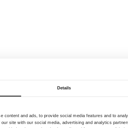
a vårdgivare inom privatdriven tandvård och hälso- och sjukvård. Avtale
era sina patientflöden.
Details
e content and ads, to provide social media features and to analy
 our site with our social media, advertising and analytics partn