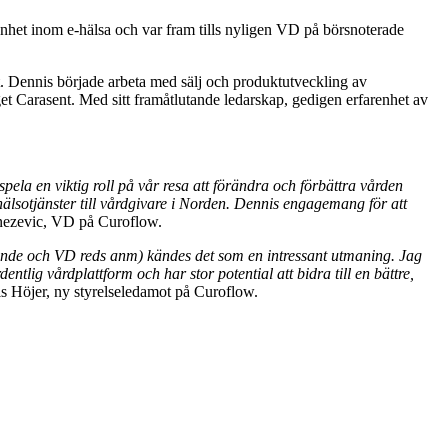
arenhet inom e-hälsa och var fram tills nyligen VD på börsnoterade
et. Dennis började arbeta med sälj och produktutveckling av
t Carasent. Med sitt framåtlutande ledarskap, gedigen erfarenhet av
ela en viktig roll på vår resa att förändra och förbättra vården
älsotjänster till vårdgivare i Norden. Dennis engagemang för att
ezevic, VD på Curoflow.
örande och VD reds anm) kändes det som en intressant utmaning. Jag
tlig vårdplattform och har stor potential att bidra till en bättre,
 Höjer, ny styrelseledamot på Curoflow.