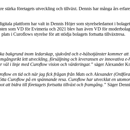
gare stärka företagets utveckling och tillväxt. Dennis har många års erf
digitala plattform har valt in Dennis Höjer som styrelseledamot i bolag
jänsten som VD för Evimeria och 2021 blev han även VD för moderbolage
s i Curoflows styrelse för att stödja bolagets fortsatta tillväxtresa.
rka bakgrund inom ledarskap, sjukvård och e-hälsotjänster kommer att sp
ångsrikt lett utveckling, försäljning och leveransen av innovativa e-h
r väl i linje med Curoflow vision och värderingar.”
säger Alexander Kn
 Curoflow en tid och när jag fick frågan från Mats och Alexander (Ordf
ötta Curoflow på en spännande resa. Curoflow har utvecklat en utomorden
 att bidra till företagets fortsatta tillväxt och framgång.”
Säger Dennis