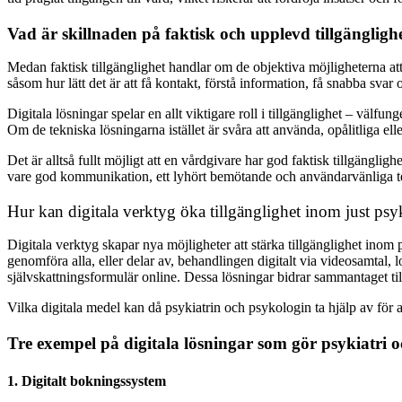
Vad är skillnaden på faktisk och upplevd tillgängligh
Medan faktisk tillgänglighet handlar om de objektiva möjligheterna att
såsom hur lätt det är att få kontakt, förstå information, få snabba sva
Digitala lösningar spelar en allt viktigare roll i tillgänglighet – väl
Om de tekniska lösningarna istället är svåra att använda, opålitliga elle
Det är alltså fullt möjligt att en vårdgivare har god faktisk tillgäng
vare god kommunikation, ett lyhört bemötande och användarvänliga te
Hur kan digitala verktyg öka tillgänglighet inom just psy
Digitala verktyg skapar nya möjligheter att stärka tillgänglighet inom 
genomföra alla, eller delar av, behandlingen digitalt via videosamtal
självskattningsformulär online. Dessa lösningar bidrar sammantaget til
Vilka digitala medel kan då psykiatrin och psykologin ta hjälp av för 
Tre exempel på digitala lösningar som gör psykiatri o
1. Digitalt bokningssystem