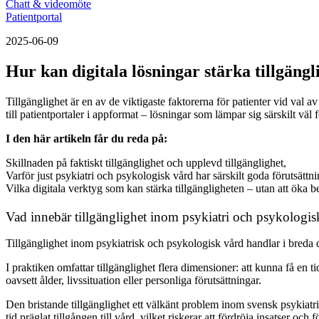
Chatt & videomöte
Patientportal
2025-06-09
Hur kan digitala lösningar stärka tillgäng
Tillgänglighet är en av de viktigaste faktorerna för patienter vid val a
till patientportaler i appformat – lösningar som lämpar sig särskilt väl
I den här artikeln får du reda på:
Skillnaden på faktiskt tillgänglighet och upplevd tillgänglighet,
Varför just psykiatri och psykologisk vård har särskilt goda förutsättnin
Vilka digitala verktyg som kan stärka tillgängligheten – utan att öka 
Vad innebär tillgänglighet inom psykiatri och psykologis
Tillgänglighet inom psykiatrisk och psykologisk vård handlar i breda dr
I praktiken omfattar tillgänglighet flera dimensioner: att kunna få en 
oavsett ålder, livssituation eller personliga förutsättningar.
Den bristande tillgänglighet ett välkänt problem inom svensk psykiatr
tid präglat tillgången till vård, vilket riskerar att fördröja insatser och