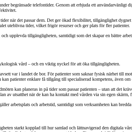
a under begränsade telefontider. Genom att erbjuda ett användarvänligt d
ektivitet.
ider när det passar dem. Det ger ökad flexibilitet, tillgänglighet dygn
t uteblivna tider, vilket frigör resurser och ger plats för fler patienter.
och upplevda tillgängligheten, samtidigt som det skapar en bättre arbet
ykologisk vård – och en viktig nyckel för att öka tillgängligheten.
sett var i landet de bor. För patienter som saknar fysisk närhet till mott
kan patienter enklare få tillgång till specialiserad kompetens, även om d
öten kan planeras in på tider som passar patienten – utan att det kräver 
nslan av utsatthet när de kan ha kontakt med vården via sin egen skärm, f
d gäller arbetsplats och arbetstid, samtidigt som verksamheten kan bredda
igheten starkt kopplad till hur samlad och lättnavigerad den digitala vår