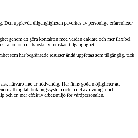
ng. Den upplevda tillgängligheten påverkas av personliga erfarenheter
nglighet genom att göra kontakten med vården enklare och mer flexibel.
 frustration och en känsla av minskad tillgänglighet.
samhet som har begränsade resurser ändå uppfattas som tillgänglig, tack
ysisk närvaro inte är nödvändig. Här finns goda möjligheter att
enom att digitalt bokningssystem och ta del av övningar och
älp och en mer effektiv arbetsmiljö för vårdpersonalen.