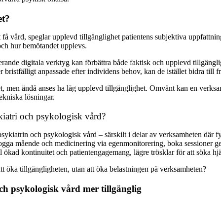
et?
 få vård, speglar upplevd tillgänglighet patientens subjektiva uppfattni
r och hur bemötandet upplevs.
fungerande digitala verktyg kan förbättra både faktisk och upplevd tillgä
r bristfälligt anpassade efter individens behov, kan de istället bidra till
lighet, men ändå anses ha låg upplevd tillgänglighet. Omvänt kan en verk
kniska lösningar.
kiatri och psykologisk vård?
psykiatrin och psykologisk vård – särskilt i delar av verksamheten där f
, logga mående och medicinering via egenmonitorering, boka sessioner g
l ökad kontinuitet och patientengagemang, lägre trösklar för att söka hj
att öka tillgängligheten, utan att öka belastningen på verksamheten?
ch psykologisk vård mer tillgänglig