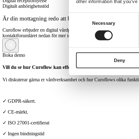
Digital receptförnyelse
other information that you’ve
Digitalt anhörighetsstöd
Consent
Är din mottagning redo att bli mer tillgänglig?
Necessary
Selection
Curoflow erbjuder en digital vårdplattform som innehåller funktioner 
kontaktforumläret nedan för mer information.
Boka demo
Deny
Vill du se hur Curoflow kan effektivisera er klinik?
Vi diskuterar gärna er vårdverksamhet och hur Curoflows olika funktio
✓ GDPR-säkert.
✓ CE-märkt.
✓ ISO 27001-certifierat
✓ Ingen bindningstid