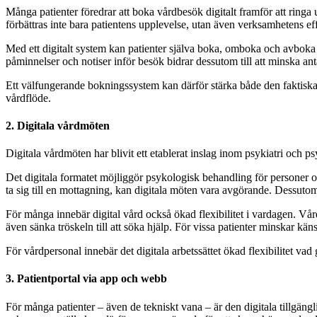
Många patienter föredrar att boka vårdbesök digitalt framför att ring
förbättras inte bara patientens upplevelse, utan även verksamhetens eff
Med ett digitalt system kan patienter själva boka, omboka och avboka t
påminnelser och notiser inför besök bidrar dessutom till att minska antale
Ett välfungerande bokningssystem kan därför stärka både den faktiska 
vårdflöde.
2. Digitala vårdmöten
Digitala vårdmöten har blivit ett etablerat inslag inom psykiatri och ps
Det digitala formatet möjliggör psykologisk behandling för personer oav
ta sig till en mottagning, kan digitala möten vara avgörande. Dessutom 
För många innebär digital vård också ökad flexibilitet i vardagen. Vårdm
även sänka tröskeln till att söka hjälp. För vissa patienter minskar kä
För vårdpersonal innebär det digitala arbetssättet ökad flexibilitet va
3. Patientportal via app och webb
För många patienter – även de tekniskt vana – är den digitala tillgängl