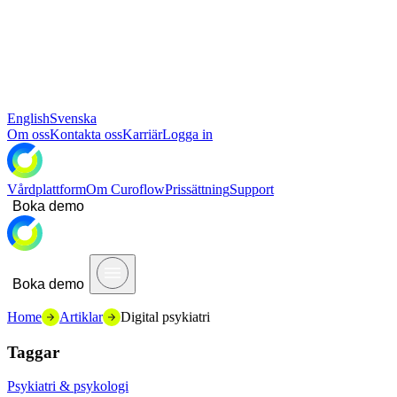
English
Svenska
Om oss
Kontakta oss
Karriär
Logga in
Vårdplattform
Om Curoflow
Prissättning
Support
Boka demo
Boka demo
Home
Artiklar
Digital psykiatri
Taggar
Psykiatri & psykologi