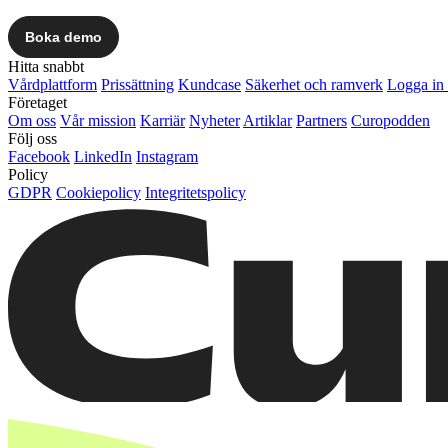
Hitta snabbt
Vårdplattform
Prissättning
Kundcase
Säkerhet och ramverk
Logga in 
Företaget
Om oss
Vår mission
Karriär
Nyheter
Artiklar
Partners
Curopodden
Följ oss
Facebook
LinkedIn
Instagram
Policy
GDPR
Cookiepolicy
Integritetspolicy