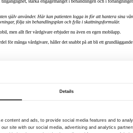
illgänglighet, stärka engagemanget i behandlingen och i förlängningen b
enten själv använder. Här kan patienten logga in för att hantera sina v
ningar, följa sin behandlingsplan och fylla i skattningsformulär.
mobil, men allt fler vårdgivare erbjuder nu även en egen mobilapp.
 för många vårdgivare, håller det snabbt på att bli ett grundläggande i
api och patientappar, finns fler digitala medel som ökar tillgängligheten
Details
e content and ads, to provide social media features and to analy
 our site with our social media, advertising and analytics partn