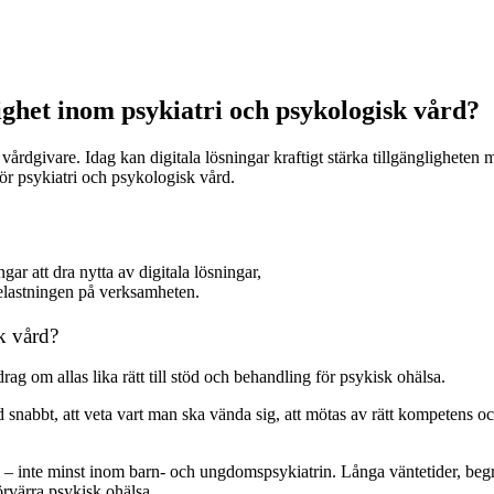
lighet inom psykiatri och psykologisk vård?
v vårdgivare. Idag kan digitala lösningar kraftigt stärka tillgänglighete
 för psykiatri och psykologisk vård.
gar att dra nytta av digitala lösningar,
belastningen på verksamheten.
k vård?
ag om allas lika rätt till stöd och behandling för psykisk ohälsa.
tid snabbt, att veta vart man ska vända sig, att mötas av rätt kompetens 
i – inte minst inom barn- och ungdomspsykiatrin. Långa väntetider, begrä
 förvärra psykisk ohälsa.