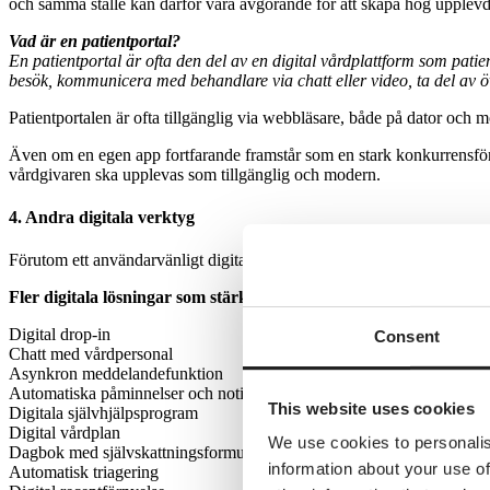
och samma ställe kan därför vara avgörande för att skapa hög upplevd t
Vad är en patientportal?
En patientportal är ofta den del av en digital vårdplattform som pati
besök, kommunicera med behandlare via chatt eller video, ta del av öv
Patientportalen är ofta tillgänglig via webbläsare, både på dator och 
Även om en egen app fortfarande framstår som en stark konkurrensfördel
vårdgivaren ska upplevas som tillgänglig och modern.
4. Andra digitala verktyg
Förutom ett användarvänligt digitalt bokningssystem, digital samtalster
Fler digitala lösningar som stärker tillgänglighet
Digital drop-in
Consent
Chatt med vårdpersonal
Asynkron meddelandefunktion
Automatiska påminnelser och notiser (mejl/sms)
This website uses cookies
Digitala självhjälpsprogram
Digital vårdplan
We use cookies to personalis
Dagbok med självskattningsformulär och anteckningsfunktion
information about your use of
Automatisk triagering