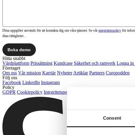
Dina uppgifter används för att kontakta dig om våra tjänster. Se vår
integritetspolicy
för info
dina rättigheter. .
Hitta snabbt
Vårdplattform
Prissättning
Kundcase
Säkerhet och ramverk
Logga in 
Företaget
Om oss
Vår mission
Karriär
Nyheter
Artiklar
Partners
Curopodden
Följ oss
Facebook
LinkedIn
Instagram
Policy
GDPR
Cookiepolicy
Integritetspolicy
Consent