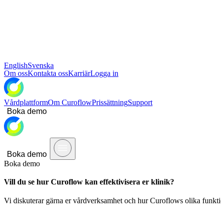
English
Svenska
Om oss
Kontakta oss
Karriär
Logga in
Vårdplattform
Om Curoflow
Prissättning
Support
Boka demo
Boka demo
Boka demo
Vill du se hur Curoflow kan effektivisera er klinik?
Vi diskuterar gärna er vårdverksamhet och hur Curoflows olika funktio