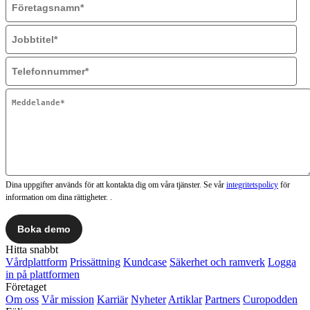
Dina uppgifter används för att kontakta dig om våra tjänster. Se vår
integritetspolicy
för
information om dina rättigheter. .
Hitta snabbt
Vårdplattform
Prissättning
Kundcase
Säkerhet och ramverk
Logga
in på plattformen
Företaget
Om oss
Vår mission
Karriär
Nyheter
Artiklar
Partners
Curopodden