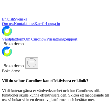
English
Svenska
Om oss
Kontakta oss
Karriär
Logga in
Vårdplattform
Om Curoflow
Prissättning
Support
Boka demo
Boka demo
Boka demo
Vill du se hur Curoflow kan effektivisera er klinik?
Vi diskuterar gärna er vårdverksamhet och hur Curoflows olika
funktioner skulle kunna effektivisera den. Skicka ett meddelande till
oss så bokar vi in en demo av plattformen och berättar mer.